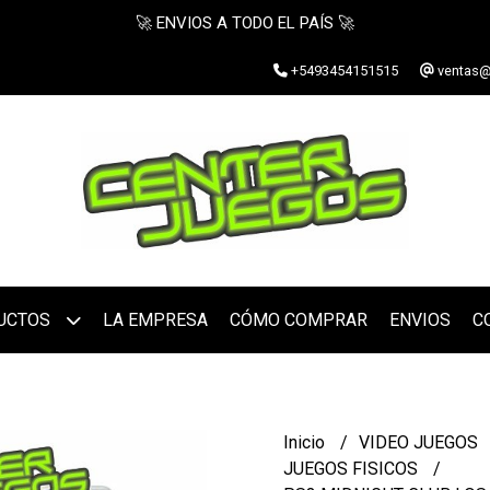
🚀 ENVIOS A TODO EL PAÍS 🚀
+5493454151515
ventas@
UCTOS
LA EMPRESA
CÓMO COMPRAR
ENVIOS
C
Inicio
VIDEO JUEGOS
JUEGOS FISICOS