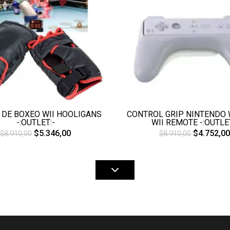
CONTROL GRIP NINTENDO 
 DE BOXEO WII HOOLIGANS
WII REMOTE -:OUTLET
-:OUTLET:-
$4.752,00
$5.346,00
$8.910,00
$8.910,00