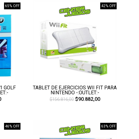
65% OFF
42% OFF
 1 GOLF
TABLET DE EJERCICIOS WII FIT PARA
ET:-
NINTENDO -:OUTLET:-
0
$90.882,00
$156.816,00
46% OFF
63% OFF