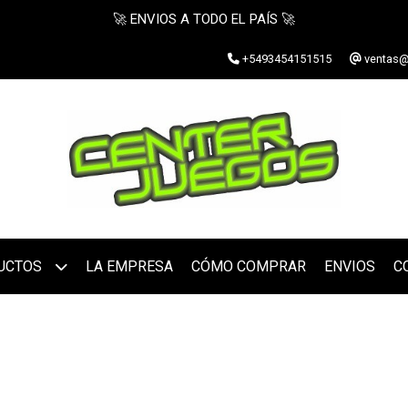
🚀 ENVIOS A TODO EL PAÍS 🚀
+5493454151515
ventas@
UCTOS
LA EMPRESA
CÓMO COMPRAR
ENVIOS
C