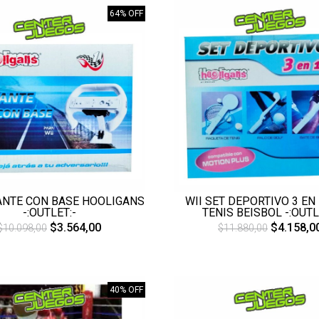
64% OFF
ANTE CON BASE HOOLIGANS
WII SET DEPORTIVO 3 EN
-:OUTLET:-
TENIS BEISBOL -:OUTL
$3.564,00
$4.158,0
$10.098,00
$11.880,00
40% OFF