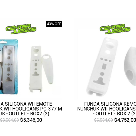
43% OFF
A SILICONA WII EMOTE-
FUNDA SILICONA REMO
 WII HOOLIGANS PC-377 M
NUNCHUK WII HOOLIGANS
S -:OUTLET:- BOX2 (2)
-:OUTLET:- BOX 2 (2
$5.346,00
$4.752,00
$9.504,00
$9.504,00