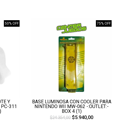
50% OFF
75% OFF
TE Y
BASE LUMINOSA CON COOLER PARA
 PC-311
NINTENDO WII MW-062 -:OUTLET:-
)
BOX 4 (1)
$5.940,00
$24.354,00