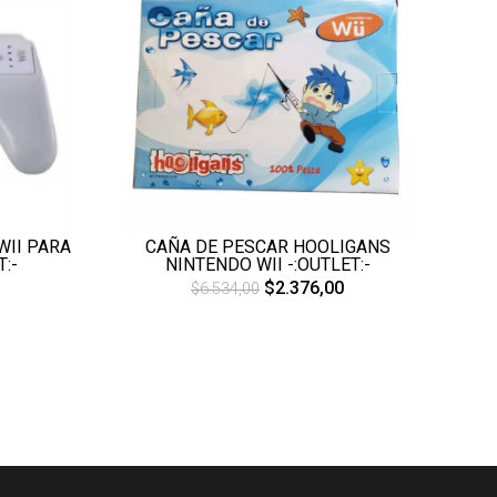
WII PARA
CAÑA DE PESCAR HOOLIGANS
:-
NINTENDO WII -:OUTLET:-
$2.376,00
$6.534,00