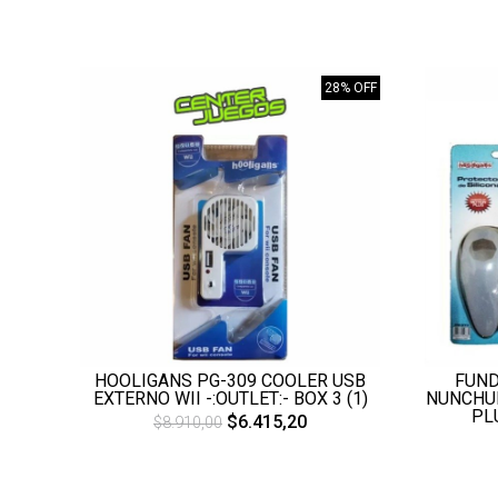
28% OFF
HOOLIGANS PG-309 COOLER USB
FUND
EXTERNO WII -:OUTLET:- BOX 3 (1)
NUNCHUK
PLU
$6.415,20
$8.910,00