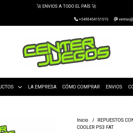
🚀 ENVIOS A TODO EL PAÍS 🚀
+5493454151515
ventas@
UCTOS
LA EMPRESA
CÓMO COMPRAR
ENVIOS
C
Inicio
REPUESTOS CO
COOLER PS3 FAT