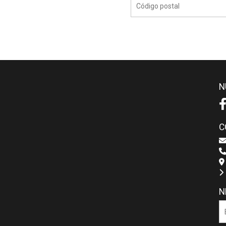
N
C
N