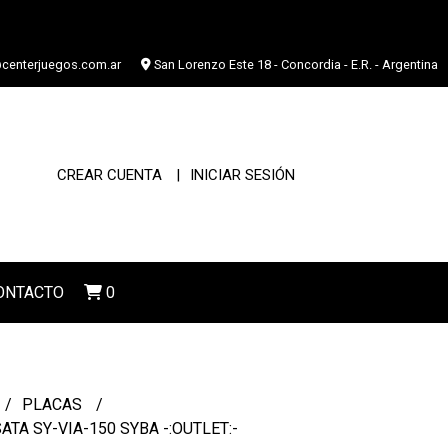
centerjuegos.com.ar
San Lorenzo Este 18 - Concordia - E.R. - Argentina
CREAR CUENTA
INICIAR SESIÓN
ONTACTO
0
PLACAS
A SY-VIA-150 SYBA -:OUTLET:-