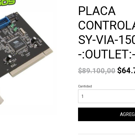
PLACA
CONTROL
SY-VIA-15
-:OUTLET:
$64.
$89.100,00
Cantidad
AGREG