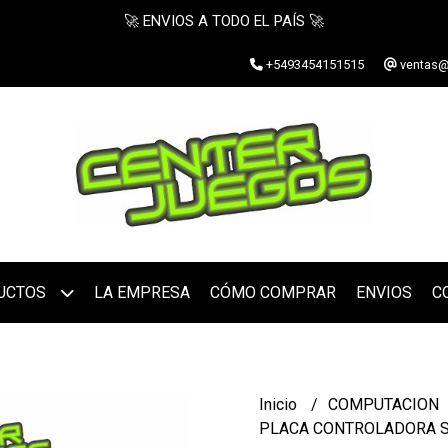
🚀 ENVIOS A TODO EL PAÍS 🚀
+5493454151515
ventas@
UCTOS
LA EMPRESA
CÓMO COMPRAR
ENVIOS
C
Inicio
COMPUTACION
PLACA CONTROLADORA SAT