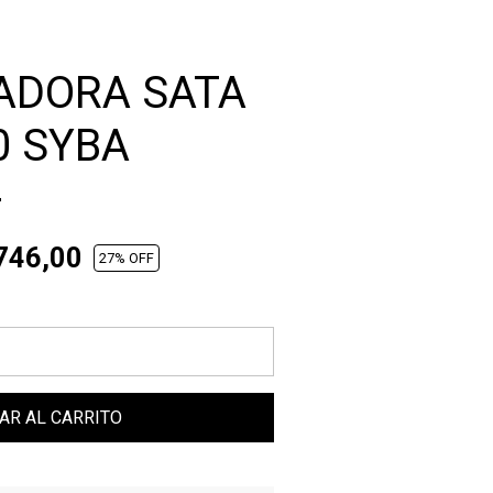
ADORA SATA
0 SYBA
-
746,00
27
% OFF
AR AL CARRITO