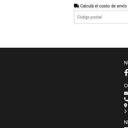
Calculá el costo de envío
N
C
N