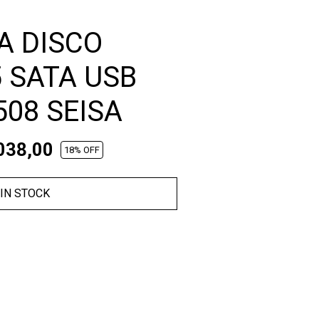
A DISCO
5 SATA USB
508 SEISA
038,00
18
% OFF
IN STOCK