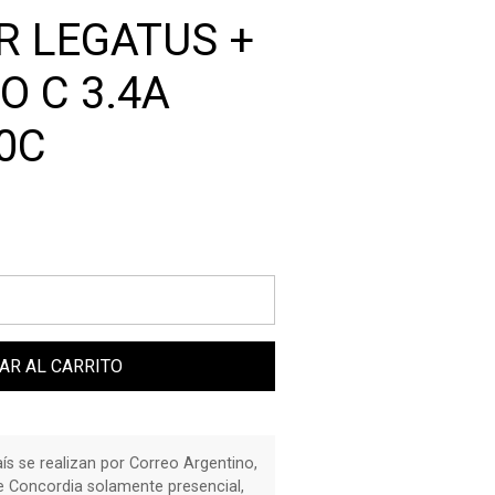
 LEGATUS +
O C 3.4A
0C
AR AL CARRITO
país se realizan por Correo Argentino,
de Concordia solamente presencial,