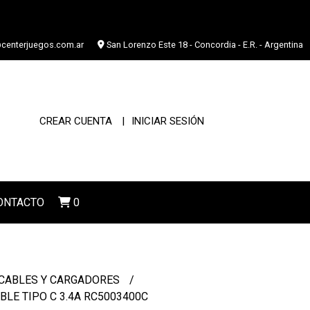
centerjuegos.com.ar
San Lorenzo Este 18 - Concordia - E.R. - Argentina
CREAR CUENTA
INICIAR SESIÓN
ONTACTO
0
CABLES Y CARGADORES
LE TIPO C 3.4A RC5003400C