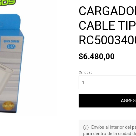
CARGADOR
CABLE TIP
RC500340
$6.480,00
Cantidad
AGREG
Envíos al interior del 
para dentro de la ciudad 