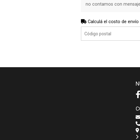
no contamos con mensajerí
Calculá el costo de envío
N
C