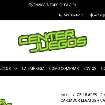
🚀 ENVIOS A TODO EL PAÍS 🚀
+5493454151515
ventas@
UCTOS
LA EMPRESA
CÓMO COMPRAR
ENVIOS
C
Inicio
CELULARES
CARGADOR LEGATUS + CAB