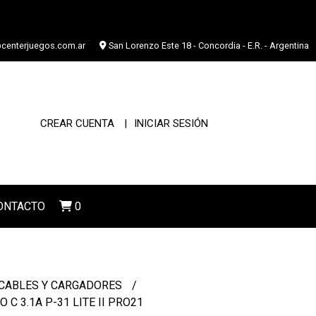
centerjuegos.com.ar
San Lorenzo Este 18 - Concordia - E.R. - Argentina
CREAR CUENTA
INICIAR SESIÓN
ONTACTO
0
CABLES Y CARGADORES
C 3.1A P-31 LITE II PRO21