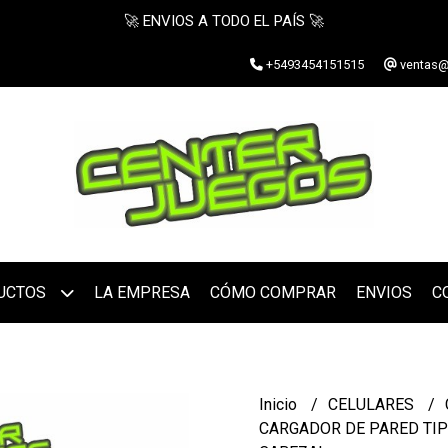
🚀 ENVIOS A TODO EL PAÍS 🚀
+5493454151515
ventas@
UCTOS
LA EMPRESA
CÓMO COMPRAR
ENVIOS
C
Inicio
CELULARES
CARGADOR DE PARED TIPO 